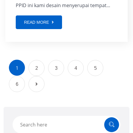
PPID ini kami desain menyerupai tempat...
READ MORE
1
2
3
4
5
6