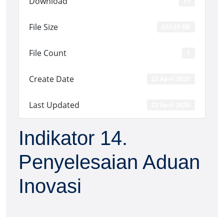
Download
11
File Size
824.55 KB
File Count
1
Create Date
22 April 2026
Last Updated
22 April 2026
Indikator 14.
Penyelesaian Aduan
Inovasi