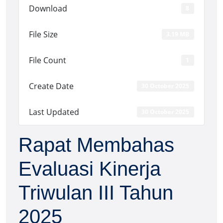
Download
8
File Size
3.19 MB
File Count
1
Create Date
30 October 2025
Last Updated
30 October 2025
Rapat Membahas
Evaluasi Kinerja
Triwulan III Tahun
2025