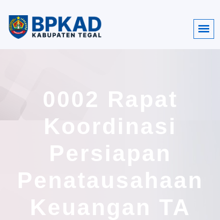
0002 Rapat
Koordinasi
Persiapan
Penatausahaan
Keuangan TA