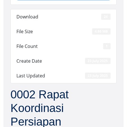
Download
24
File Size
4.86 MB
File Count
1
Create Date
23 July 2025
Last Updated
23 July 2025
0002 Rapat
Koordinasi
Persiapan