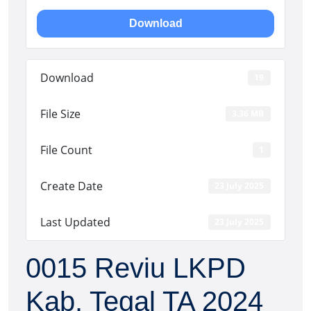
Download
Download
19
File Size
3.36 MB
File Count
1
Create Date
23 July 2025
Last Updated
23 July 2025
0015 Reviu LKPD
Kab. Tegal TA 2024