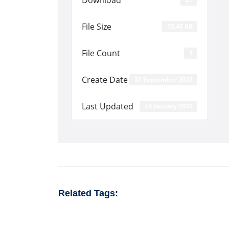
File Size
72.46 KB
File Count
1
Create Date
30 September 2025
Last Updated
14 January 2026
Related Tags: