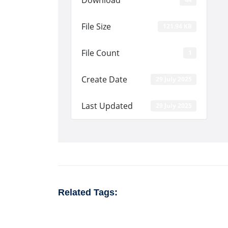
File Size
121.94 KB
File Count
1
Create Date
29 July 2025
Last Updated
29 July 2025
Related Tags: