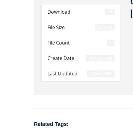
Download
18
File Size
2.37 MB
File Count
1
Create Date
21 April 2026
Last Updated
17 June 2026
Related Tags: