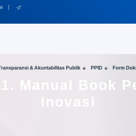
al
Transparansi & Akuntabilitas Publik
PPID
Form Do
 11. Manual Book 
Inovasi