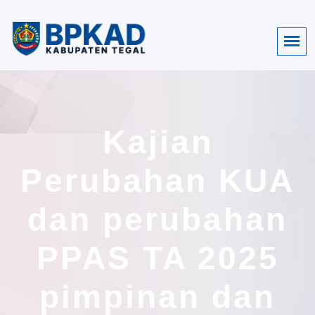
Kajian
Perubahan KUA
dan perubahan
PPAS TA 2025
pimpinan dan