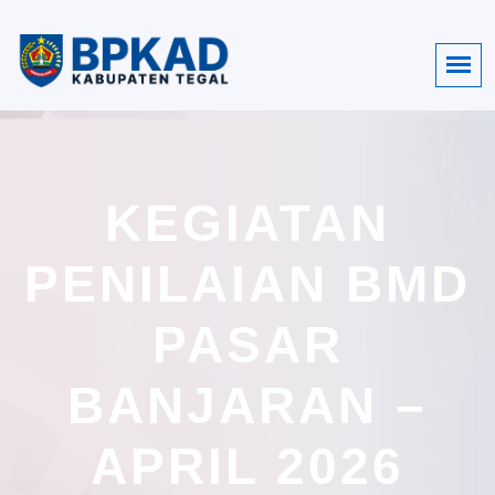
KEGIATAN
PENILAIAN BMD
PASAR
BANJARAN –
APRIL 2026