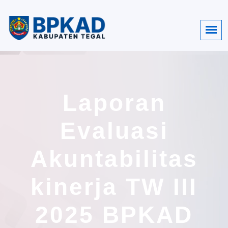
Laporan
Evaluasi
Akuntabilitas
kinerja TW III
2025 BPKAD