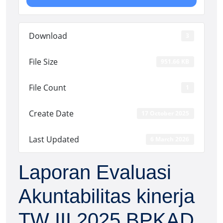
Download
3
File Size
951.66 KB
File Count
1
Create Date
17 October 2025
Last Updated
6 March 2026
Laporan Evaluasi
Akuntabilitas kinerja
TW III 2025 BPKAD