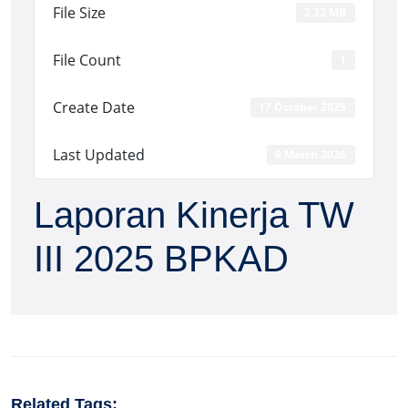
File Size
2.32 MB
File Count
1
Create Date
17 October 2025
Last Updated
6 March 2026
Laporan Kinerja TW
III 2025 BPKAD
Related Tags: