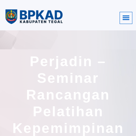
Perjadin –
Seminar
Rancangan
Pelatihan
Kepemimpinan