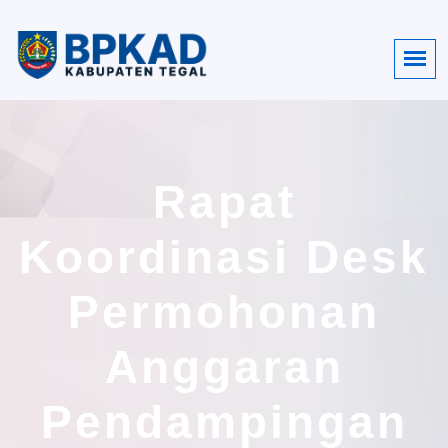
Rapat
Koordinasi Desk
Permohonan
Anggaran
Pendampingan