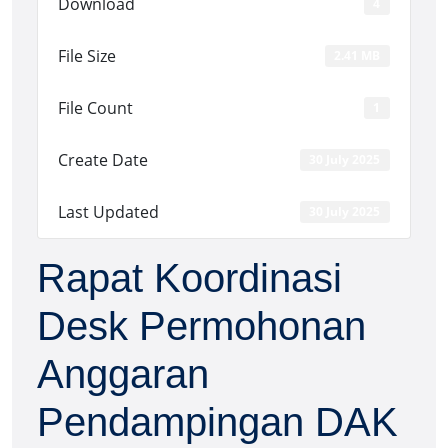
Download
4
File Size
2.41 MB
File Count
1
Create Date
30 July 2025
Last Updated
30 July 2025
Rapat Koordinasi
Desk Permohonan
Anggaran
Pendampingan DAK