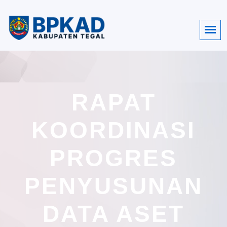
RAPAT
KOORDINASI
PROGRES
PENYUSUNAN
DATA ASET