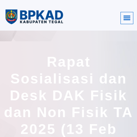
Rapat
Sosialisasi dan
Desk DAK Fisik
dan Non Fisik TA
2025 (13 Feb