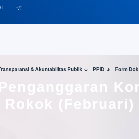
al
Transparansi & Akuntabilitas Publik
PPID
Form Do
 Penganggaran Kon
Rokok (Februari)