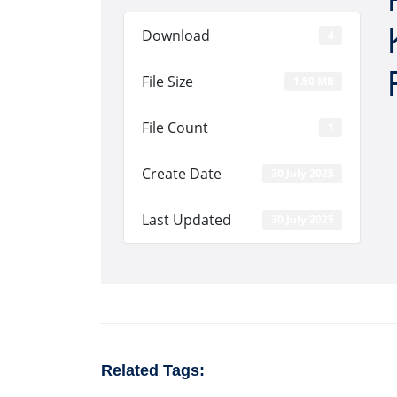
Download
4
File Size
1.50 MB
File Count
1
Create Date
30 July 2025
Last Updated
30 July 2025
Related Tags: