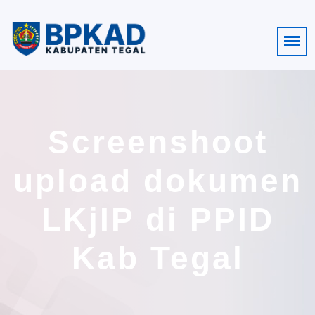
Screenshoot
upload dokumen
LKjIP di PPID
Kab Tegal