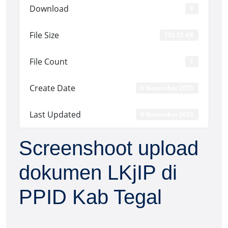
Download
8
File Size
150.55 KB
File Count
1
Create Date
6 November 2025
Last Updated
6 November 2025
Screenshoot upload
dokumen LKjIP di
PPID Kab Tegal