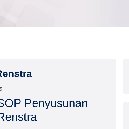
enstra
25
SOP Penyusunan
Renstra