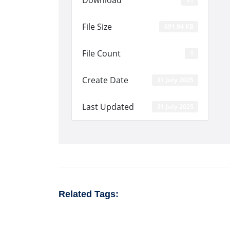
File Size
691.94 KB
File Count
1
Create Date
31 July 2025
Last Updated
31 July 2025
Related Tags: