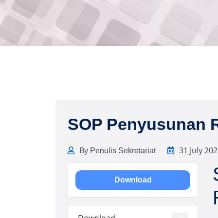
SOP Penyusunan R
By
31 July 20
Penulis Sekretariat
Download
Download
31