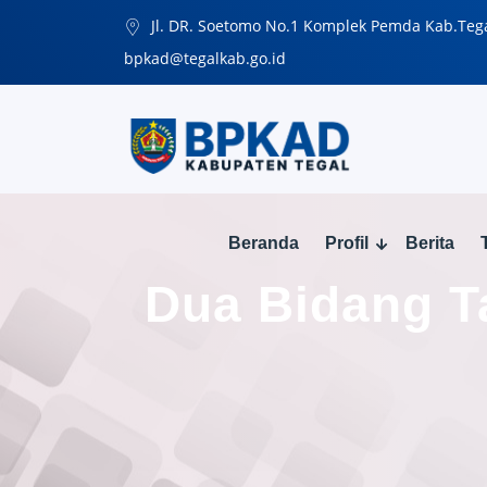
Jl. DR. Soetomo No.1 Komplek Pemda Kab.Teg
bpkad@tegalkab.go.id
Beranda
Profil
Berita
Dua Bidang T