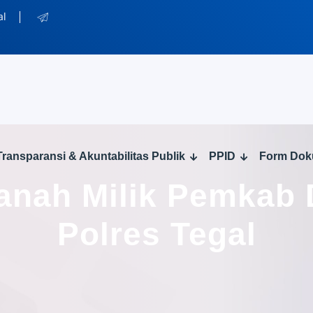
al
Transparansi & Akuntabilitas Publik
PPID
Form Do
anah Milik Pemkab 
Polres Tegal