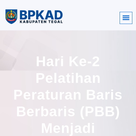
Hari Ke-2
Pelatihan
Peraturan Baris
Berbaris (PBB)
Menjadi