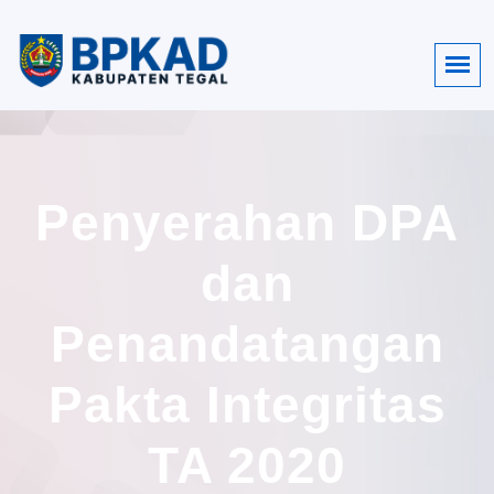
Penyerahan DPA
dan
Penandatangan
Pakta Integritas
TA 2020